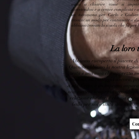
aiuta a chiarire come si imp
divertendosi e a creare complicità e 
un toccasana per Carlo e Giulian
trovare un modo per continuare a div
abbiano trovato la scuola che fa per l
La loro 
"Abbiamo riscoperto il piacere di 
Quando abbiamo la nostra lezione
questa è una cosa che apprezzo mo
settimana, mi corteggia ancora, pre
a noi. Certo, è un impegno imparare
non mettere sempre in secondo pi
relazione che duri e che sia appa
ballo per noi è stata una mann
rinunc
Com