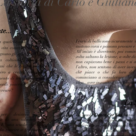
La storia di Carlo e Giulian
e...
I corsi di ballo sono sicuramente 
da qualche anno. Dopo gli
esistono corsi e possono provare
e
a vita comincia a scorrere
All'inizio è divertente, poi comi
nuno gli spazi e gli hobby
volta saltano la lezione, a volte d
 coltivata, alimentata,
non capiscono bene i passi e si 
ssi che le coppie possono
l'altro, non sentono di
aver inves
ero a creare complicità,
che piace o che fa loro del 
cominciano a considerare che f
imento di tempo e impegno
idea...aver investito il loro tempo
cordi piacevoli e momenti
loro del bene, anzi...
 creare?
La 
 per desistere quando
La scuola
Dance For Fun
hanno 
za di una soluzione che
permette a chiunque di gestir
. E' una scuola che va in
preferenze in modo personalizzato
da riuscire a frequentare
più completo e il miglior insegna
un insegnante personale ci
Gli insegnanti sono preparati e