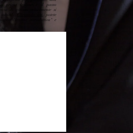
 La prima lezione è il passo
enza di quanto velocemente si
a subito!
Cliccando qui
, potete
oupon "lezione introduttiva" e