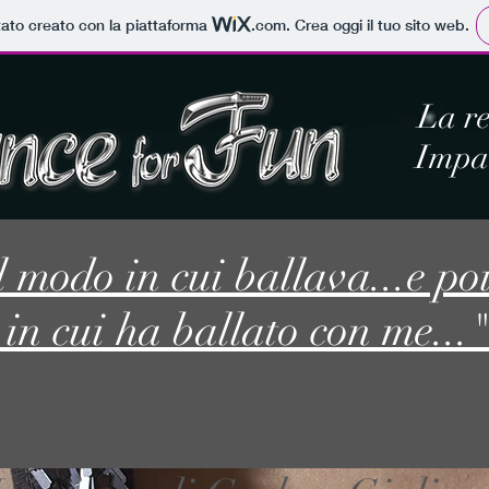
tato creato con la piattaforma
.com
. Crea oggi il tuo sito web.
La re
Impar
 modo in cui ballava...e poi
in cui ha ballato con me...