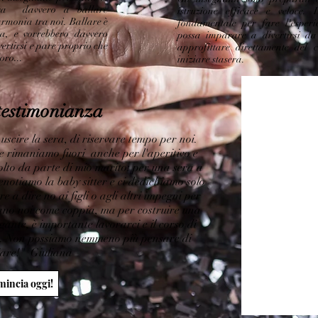
ara davvero a ballare
istruzione efficace e veloce.
armonia tra noi. Ballare è
fondamentale per fare l'esperi
a, e vorrebbero davvero
possa imparare a divertirsi d
ertirsi e pare proprio che
approfittare direttamente del c
oro...
iniziare stasera.
testimonianza
uscire la sera, di riservare tempo per noi.
 rimaniamo fuori anche per l'aperitivo e
lto da parte di mio marito: per una sera a
notiamo la baby sitter e ci dedichiamo solo
 a dire no ai figli o agli altri impegni per
ano noi come coppia, ma per costruire una
gante, è importante lavorarci e il corso di
a. Non possiamo nemmeno più pensare di
iare!" Giuliana
incia oggi!