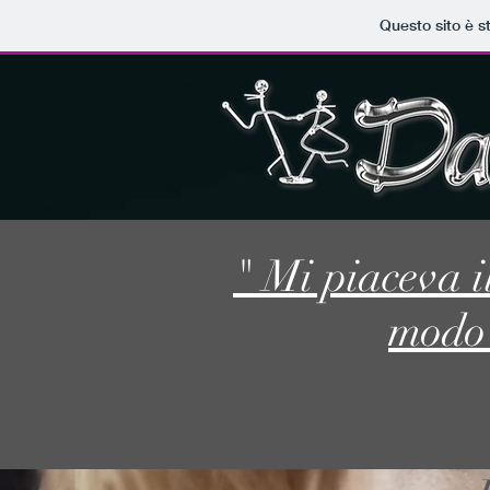
Questo sito è s
" Mi piaceva il
modo 