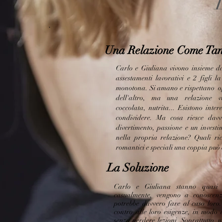
Una Relazione Come Tant
Carlo e Giuliana vivono insieme 
assestamenti lavorativi e 2 figli l
monotona. Si amano e rispettano og
dell'altro, ma una relazione va
coccolata, nutrita...
Esistono intere
condividere. Ma cosa riesce davv
divertimento, passione e un invest
nella propria relazione? Quali ri
romantici e speciali una coppia può
La Soluzione
Carlo e Giuliana stanno quasi
casualmente, vengono a conoscen
potrebbe davvero fare al caso loro
contro alle loro esigenze, in modo 
senza perdere lezioni. Soprattutto, 